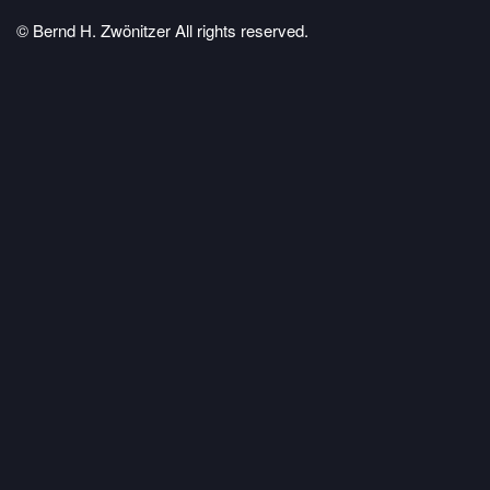
© Bernd H. Zwönitzer All rights reserved.
Impressum/Kontakt
Datenschutzerklärung
Links
Cookie Einstellungen
© Bernd H. Zwönitzer 2012 -
2026